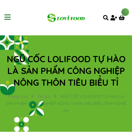
NGŨ CỐC LOLIFOOD TỰ HÀO
LÀ SẢN PHẨM CÔNG NGHIỆP
NÔNG THÔN TIÊU BIỂU TỈ
Trang chủ
Tin tức
NGŨ CỐC LOLIFOOD TỰ HÀO LÀ
SẢN PHẨM CÔNG NGHIỆP NÔNG THÔN TIÊU BIỂU TỈNH NGHỆ
AN