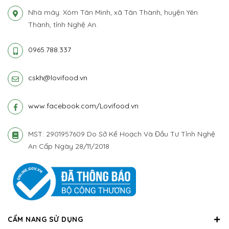
Nhà máy: Xóm Tân Minh, xã Tân Thành, huyện Yên
Thành, tỉnh Nghệ An.
0965.788.337
cskh@lovifood.vn
www.facebook.com/Lovifood.vn
MST: 2901957609 Do Sở Kế Hoạch Và Đầu Tư Tỉnh Nghệ
An Cấp Ngày 28/11/2018
CẨM NANG SỬ DỤNG