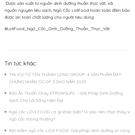
Được sản xuất từ nguồn dinh dưỡng thuần thực vật, với
nguồn nguyên liệu sạch, Ngũ Cốc LoliFood hoàn toàn đảm bảo
được an toàn chất lượng cho người tiêu dùng.
#LoliFood_Ngũ_Cốc_Dinh_Dưỡng_Thuần_Thực_Vật
Tin tức khác:
TIN VUI TỪ TÂN THÀNH LONG GROUP: 4 SẢN PHẨM ĐẠT
CHỨNG NHẬN OCOP 3 SAO NĂM 2025
Bữa Ăn Thuần Chay STRONGLIFE – Giải Pháp Dinh Dưỡng
Sạch Cho Lối Sống Hiện Đại
Ngũ cốc LOVI FOOD có gì khác biệt? Vì sao nên chọn thay vì
ngũ cốc thông thường?
Bột mầm ngũ cốc LOVI FOOD: Giải pháp dinh dưỡng từ công