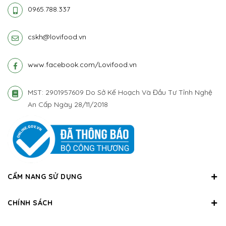
0965.788.337
cskh@lovifood.vn
www.facebook.com/Lovifood.vn
MST: 2901957609 Do Sở Kế Hoạch Và Đầu Tư Tỉnh Nghệ
An Cấp Ngày 28/11/2018
CẨM NANG SỬ DỤNG
CHÍNH SÁCH