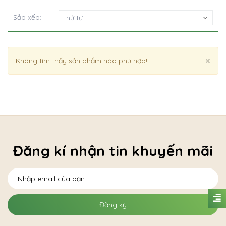
Sắp xếp:
Thứ tự
Cl
×
Không tìm thấy sản phẩm nào phù hợp!
Đăng kí nhận tin khuyến mãi
Đăng ký