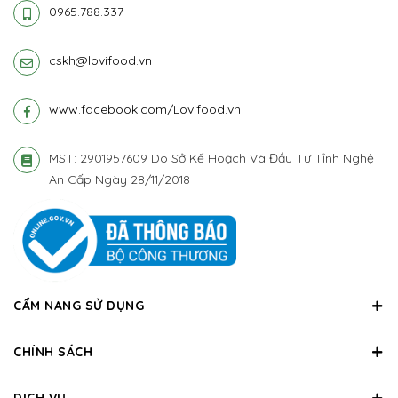
0965.788.337
cskh@lovifood.vn
www.facebook.com/Lovifood.vn
MST: 2901957609 Do Sở Kế Hoạch Và Đầu Tư Tỉnh Nghệ
An Cấp Ngày 28/11/2018
CẨM NANG SỬ DỤNG
CHÍNH SÁCH