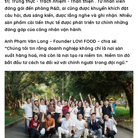
trị: Trung thực - Trách nhiệm - Thân thiện . Từ nhân viên
đóng gói đến phòng R&D, ai cũng được khuyến khích đặt
câu hỏi, đưa sáng kiến, được lắng nghe và ghi nhận. Nhiều
sản phẩm cải tiến thực tế được phát triển từ chính những
đóng góp của công nhân vận hành.
Anh Phạm Văn Long – Founder LOVI FOOD – chia sẻ:
“Chúng tôi tin rằng doanh nghiệp không chỉ là nơi sản
xuất hàng hoá, mà còn là nơi tạo ra niềm tin. Niềm tin đó
bắt đầu từ cách ta đối xử với chính người trong đội ngũ.”