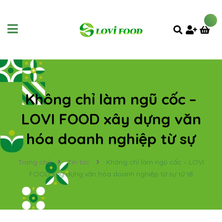
Không chỉ làm ngũ cốc –
LOVI FOOD xây dựng văn
hóa doanh nghiệp từ sự
Trang chủ
Tin tức
Không chỉ làm ngũ cốc – LOVI
FOOD xây dựng văn hóa doanh nghiệp từ sự tử tế