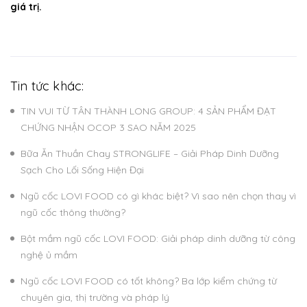
giá trị.
Tin tức khác:
TIN VUI TỪ TÂN THÀNH LONG GROUP: 4 SẢN PHẨM ĐẠT
CHỨNG NHẬN OCOP 3 SAO NĂM 2025
Bữa Ăn Thuần Chay STRONGLIFE – Giải Pháp Dinh Dưỡng
Sạch Cho Lối Sống Hiện Đại
Ngũ cốc LOVI FOOD có gì khác biệt? Vì sao nên chọn thay vì
ngũ cốc thông thường?
Bột mầm ngũ cốc LOVI FOOD: Giải pháp dinh dưỡng từ công
nghệ ủ mầm
Ngũ cốc LOVI FOOD có tốt không? Ba lớp kiểm chứng từ
chuyên gia, thị trường và pháp lý