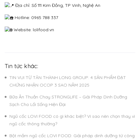
Địa chỉ: Số 111 Kim Đồng, TP Vinh, Nghệ An
Hotline: 0965 788 337
Website: lolifood.vn
Tin tức khác:
TIN VUI TỪ TÂN THÀNH LONG GROUP: 4 SẢN PHẨM ĐẠT
CHỨNG NHẬN OCOP 3 SAO NĂM 2025
Bữa Ăn Thuần Chay STRONGLIFE – Giải Pháp Dinh Dưỡng
Sạch Cho Lối Sống Hiện Đại
Ngũ cốc LOVI FOOD có gì khác biệt? Vì sao nên chọn thay vì
ngũ cốc thông thường?
Bột mầm ngũ cốc LOVI FOOD: Giải pháp dinh dưỡng từ công