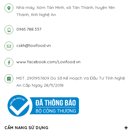
Nhà máy: Xóm Tân Minh, xã Tân Thành, huyện Yên
Thành, tỉnh Nghệ An.
0965.788.337
cskh@lovifood.vn
www.facebook.com/Lovifood.vn
MST: 2901957609 Do Sở Kế Hoạch Và Đầu Tư Tỉnh Nghệ
An Cấp Ngày 28/11/2018
CẨM NANG SỬ DỤNG