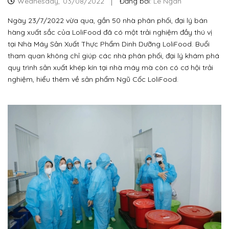
Wednesday,
03/08/2022
Đăng bởi:
Lê Ngân
Ngày 23/7/2022 vừa qua, gần 50 nhà phân phối, đại lý bán
hàng xuất sắc của LoliFood đã có một trải nghiệm đầy thú vị
tại Nhà Máy Sản Xuất Thực Phẩm Dinh Dưỡng LoliFood. Buổi
tham quan không chỉ giúp các nhà phân phối, đại lý khám phá
quy trình sản xuất khép kín tại nhà máy mà còn có cơ hội trải
nghiệm, hiểu thêm về sản phẩm Ngũ Cốc LoliFood.