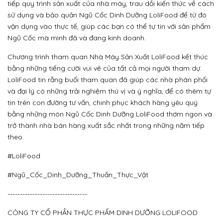
tiếp quy trình sản xuất của nhà máy, trau dồi kiến thức về cách
sử dụng và bảo quản Ngũ Cốc Dinh Dưỡng LoliFood để từ đó
vận dụng vào thực tế, giúp các bạn có thể tự tin với sản phẩm
Ngũ Cốc mà mình đã và đang kinh doanh.
Chương trình tham quan Nhà Máy Sản Xuất LoliFood kết thúc
bằng những tiếng cười vui vẻ của tất cả mọi người tham dự.
LoliFood tin rằng buổi tham quan đã giúp các nhà phân phối
và đại lý có những trải nghiệm thú vị và ý nghĩa, để có thêm tự
tin trên con đường tư vấn, chinh phục khách hàng yêu quý
bằng những món Ngũ Cốc Dinh Dưỡng LoliFood thơm ngon và
trở thành nhà bán hàng xuất sắc nhất trong những năm tiếp
theo.
#LoliFood
#Ngũ_Cốc_Dinh_Dưỡng_Thuần_Thực_Vật
--------------------------------
CÔNG TY CỔ PHẦN THỰC PHẨM DINH DƯỠNG LOLIFOOD