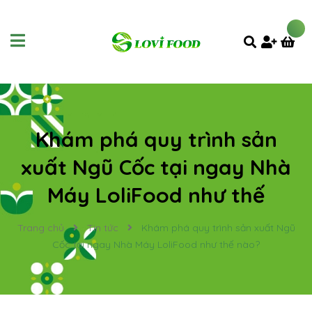
Khám phá quy trình sản
xuất Ngũ Cốc tại ngay Nhà
Máy LoliFood như thế
Trang chủ
Tin tức
Khám phá quy trình sản xuất Ngũ
Cốc tại ngay Nhà Máy LoliFood như thế nào?