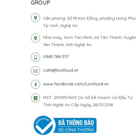
GROUP
Văn phòng: Số 111 Kim Đồng, phường Hưng Phú
Tp Vinh, Nghệ An.
Nhà máy: Xóm Tân Minh, xã Tân Thành, huyện
Yên Thành, tỉnh Nghệ An.
0965.788.337
cskh@lovifood.vn
www.facebook.com/Lovifood.vn
MST: 2901957609 Do Sở Kế Hoạch Và Đầu Tư
Tỉnh Nghệ An Cấp Ngày 28/11/2018