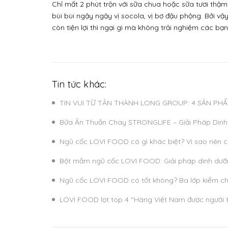
Chỉ mất 2 phút trộn với sữa chua hoặc sữa tươi thậm
bùi bùi ngậy ngậy vị socola, vị bơ đậu phộng. Bởi 
còn tiện lợi thì ngại gì mà không trải nghiệm các bạn
Tin tức khác:
TIN VUI TỪ TÂN THÀNH LONG GROUP: 4 SẢN P
Bữa Ăn Thuần Chay STRONGLIFE – Giải Pháp Dinh 
Ngũ cốc LOVI FOOD có gì khác biệt? Vì sao nên c
Bột mầm ngũ cốc LOVI FOOD: Giải pháp dinh dư
Ngũ cốc LOVI FOOD có tốt không? Ba lớp kiểm chứ
LOVI FOOD lọt top 4 “Hàng Việt Nam được người ti