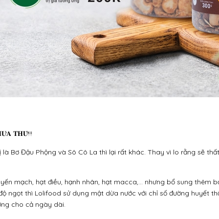
𝐔̛𝐀 𝐓𝐇𝐔̛̉!!!
là Bơ Đậu Phộng và Sô Cô La thì lại rất khác. Thay vì lo rằng sẽ thấ
ừ yến mạch, hạt điều, hạnh nhân, hạt macca,… nhưng bổ sung thêm
độ ngọt thì Lolifood sử dụng mật dừa nước với chỉ số đường huyết th
ượng cho cả ngày dài.