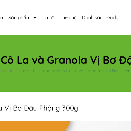
ệu
Sản phẩm
Tin tức
Liên hệ
Danh sách Đại lý
 Cô La và Granola Vị Bơ 
chủ
Tin tức
Granola Vị Sô Cô La và Granola Vị Bơ Đậu Phộ
la Vị Bơ Đậu Phộng 300g