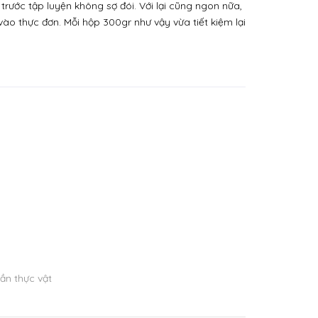
rước tập luyện không sợ đói. Với lại cũng ngon nữa,
o thực đơn. Mỗi hộp 300gr như vậy vừa tiết kiệm lại
ần thực vật