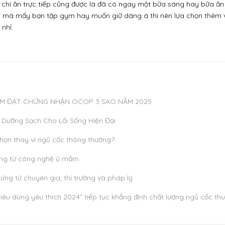
 chí ăn trực tiếp cũng được là đã có ngay một bữa sáng hay bữa ăn t
vậy mà mấy bạn tập gym hay muốn giữ dáng á thì nên lựa chọn thêm và
 nhỉ.
HẨM ĐẠT CHỨNG NHẬN OCOP 3 SAO NĂM 2025
Dưỡng Sạch Cho Lối Sống Hiện Đại
họn thay vì ngũ cốc thông thường?
ỡng từ công nghệ ủ mầm
ng từ chuyên gia, thị trường và pháp lý
êu dùng yêu thích 2024” tiếp tục khẳng định chất lượng ngũ cốc thu