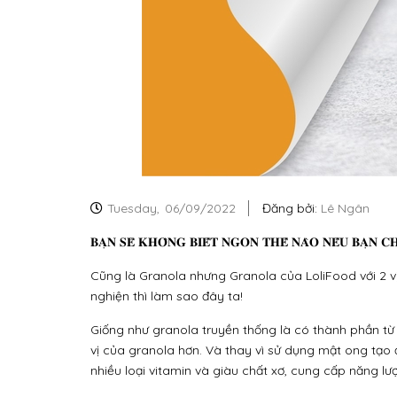
Tuesday,
06/09/2022
Đăng bởi:
Lê Ngân
𝐁𝐀̣𝐍 𝐒𝐄̃ 𝐊𝐇𝐎̂𝐍𝐆 𝐁𝐈𝐄̂́𝐓 𝐍𝐆𝐎𝐍 𝐓𝐇𝐄̂́ 𝐍𝐀̀𝐎 𝐍𝐄̂́𝐔 𝐁𝐀̣𝐍 𝐂𝐇
Cũng là Granola nhưng Granola của LoliFood với 2 vị 
nghiện thì làm sao đây ta!
Giống như granola truyền thống là có thành phần t
vị của granola hơn. Và thay vì sử dụng mật ong tạo 
nhiều loại vitamin và giàu chất xơ, cung cấp năng l