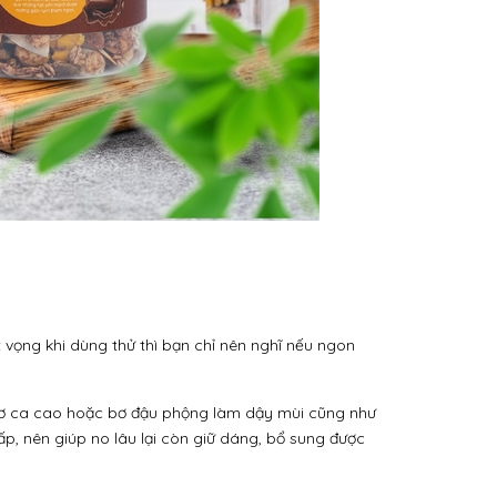
t vọng khi dùng thử thì bạn chỉ nên nghĩ nếu ngon
 bơ ca cao hoặc bơ đậu phộng làm dậy mùi cũng như
ấp, nên giúp no lâu lại còn giữ dáng, bổ sung được