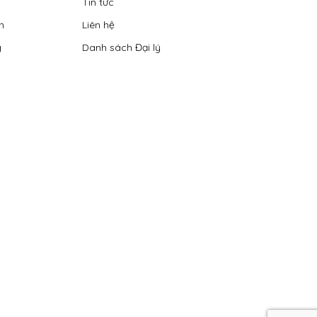
Tin tức
n
Liên hệ
g
Danh sách Đại lý