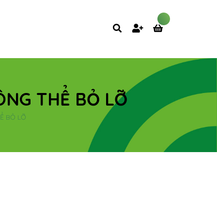
ÔNG THỂ BỎ LỠ
Ể BỎ LỠ