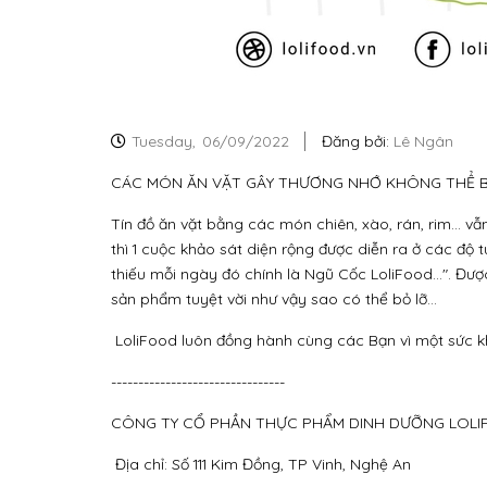
Tuesday,
06/09/2022
Đăng bởi:
Lê Ngân
CÁC MÓN ĂN VẶT GÂY THƯƠNG NHỚ KHÔNG THỂ 
Tín đồ ăn vặt bằng các món chiên, xào, rán, rim... v
thì 1 cuộc khảo sát diện rộng được diễn ra ở các độ 
thiếu mỗi ngày đó chính là Ngũ Cốc LoliFood...". Được
sản phẩm tuyệt vời như vậy sao có thể bỏ lỡ...
LoliFood luôn đồng hành cùng các Bạn vì một sức kh
--------------------------------
CÔNG TY CỔ PHẦN THỰC PHẨM DINH DƯỠNG LOL
Địa chỉ: Số 111 Kim Đồng, TP Vinh, Nghệ An