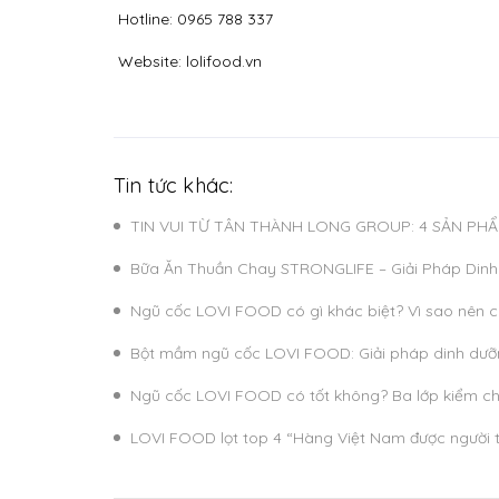
Hotline: 0965 788 337
Website: lolifood.vn
Tin tức khác:
TIN VUI TỪ TÂN THÀNH LONG GROUP: 4 SẢN P
Bữa Ăn Thuần Chay STRONGLIFE – Giải Pháp Dinh 
Ngũ cốc LOVI FOOD có gì khác biệt? Vì sao nên c
Bột mầm ngũ cốc LOVI FOOD: Giải pháp dinh dư
Ngũ cốc LOVI FOOD có tốt không? Ba lớp kiểm chứ
LOVI FOOD lọt top 4 “Hàng Việt Nam được người ti