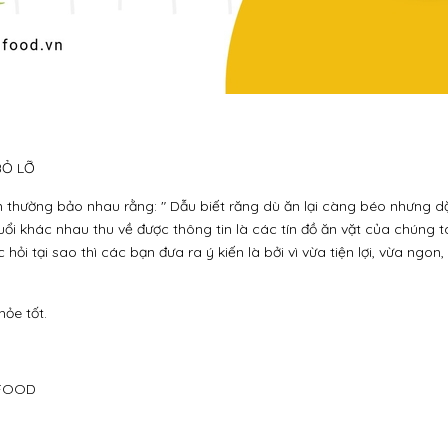
BỎ LỠ
ẫn thường bảo nhau rằng: " Dẫu biết răng dù ăn lại càng béo nhưng d
tuổi khác nhau thu về được thông tin là các tín đồ ăn vặt của chúng 
 hỏi tại sao thì các bạn đưa ra ý kiến là bởi vì vừa tiện lợi, vừa ng
ỏe tốt.
IFOOD