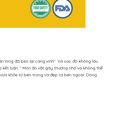
ặn lòng đã béo lại càng xinh". Và sau đó không lâu
ta kết luận: " Món ăn vặt gây thương nhớ và không thể
on, vừa khỏe từ bên trong và đẹp ra bên ngoài. Dòng