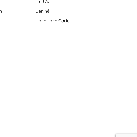
Tin tức
n
Liên hệ
g
Danh sách Đại lý