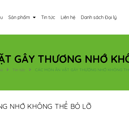
ệu
Sản phẩm
Tin tức
Liên hệ
Danh sách Đại lý
ẶT GÂY THƯƠNG NHỚ KH
hủ
Tin tức
CÁC MÓN ĂN VẶT GÂY THƯƠNG NHỚ KHÔNG TH
NG NHỚ KHÔNG THỂ BỎ LỠ