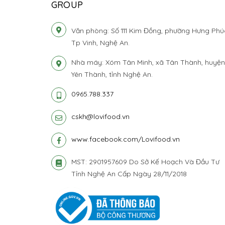
GROUP
Văn phòng: Số 111 Kim Đồng, phường Hưng Phú
Tp Vinh, Nghệ An.
Nhà máy: Xóm Tân Minh, xã Tân Thành, huyện
Yên Thành, tỉnh Nghệ An.
0965.788.337
cskh@lovifood.vn
www.facebook.com/Lovifood.vn
MST: 2901957609 Do Sở Kế Hoạch Và Đầu Tư
Tỉnh Nghệ An Cấp Ngày 28/11/2018