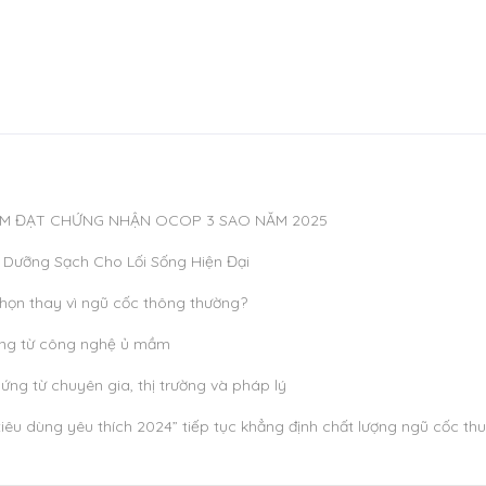
HẨM ĐẠT CHỨNG NHẬN OCOP 3 SAO NĂM 2025
Dưỡng Sạch Cho Lối Sống Hiện Đại
họn thay vì ngũ cốc thông thường?
ỡng từ công nghệ ủ mầm
ng từ chuyên gia, thị trường và pháp lý
êu dùng yêu thích 2024” tiếp tục khẳng định chất lượng ngũ cốc thu