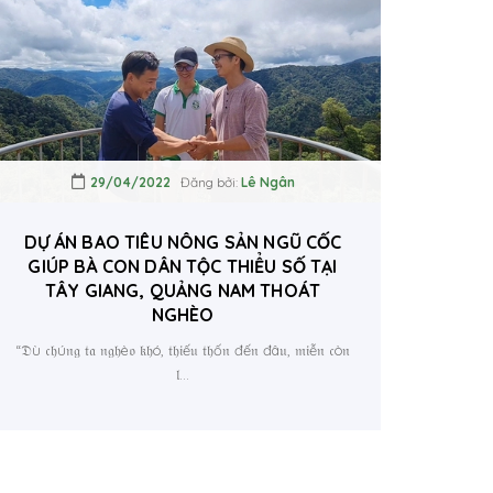
29/04/2022
Đăng bởi:
Lê Ngân
DỰ ÁN BAO TIÊU NÔNG SẢN NGŨ CỐC
GIÚP BÀ CON DÂN TỘC THIỂU SỐ TẠI
TÂY GIANG, QUẢNG NAM THOÁT
NGHÈO
“𝔇ù 𝔠𝔥ú𝔫𝔤 𝔱𝔞 𝔫𝔤𝔥è𝔬 𝔨𝔥ó, 𝔱𝔥𝔦ế𝔲 𝔱𝔥ố𝔫 đế𝔫 đâ𝔲, 𝔪𝔦ễ𝔫 𝔠ò𝔫
𝔩...