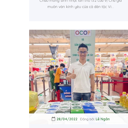
Chào mừng sinh nhật lần thứ 132 của vị Cha già
muôn vàn kính yêu của cả dân tộc Vi...
28/04/2022
Đăng bởi:
Lê Ngân