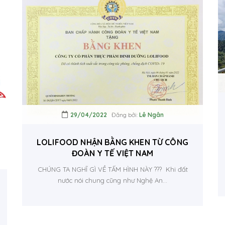
29/04/2022
Đăng bởi:
Lê Ngân
LOLIFOOD NHẬN BẰNG KHEN TỪ CÔNG
ĐOÀN Y TẾ VIỆT NAM
CHÚNG TA NGHĨ GÌ VỀ TẤM HÌNH NÀY ??? Khi đất
nước nói chung cũng như Nghệ An...