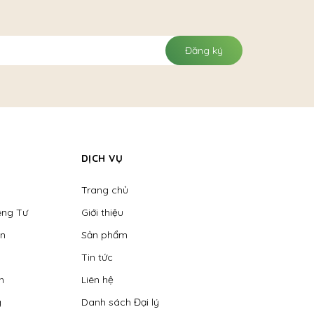
Đăng ký
DỊCH VỤ
Trang chủ
êng Tư
Giới thiệu
ển
Sản phẩm
Tin tức
n
Liên hệ
g
Danh sách Đại lý