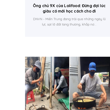
Ông chủ 9X của Lolifood: Đừng đợi lúc
giàu có mới học cách cho đi
DNVN - Miền Trung đang trải qua những ngày lũ
lụt, sạt lở đất tang thương, khắp nơ...