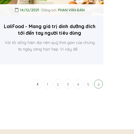
14/12/2021
Đăng bởi:
PHAN VĂN ĐÁN
LoliFood - Mang giá trị dinh dưỡng đích
tới đến tay người tiêu dùng
Với lối sống hiện đại nên quỹ thời gian của chúng
ta ngày càng hạn hẹp. Vì vậy để ...
1
2
3
4
5
6