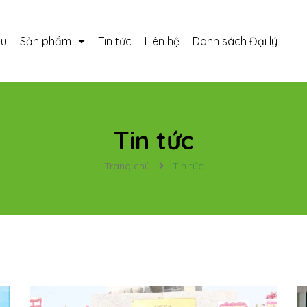
ệu
Sản phẩm
Tin tức
Liên hệ
Danh sách Đại lý
Tin tức
Trang chủ
Tin tức