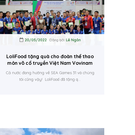
20/05/2022
Đăng bởi:
Lê Ngân
LoliFood tặng quà cho đoàn thể thao
môn võ cổ truyền Việt Nam Vovinam
Cả nước đang hướng về SEA Games 31 và chúng
tôi cũng vậy! LoliFood đã tặng q...