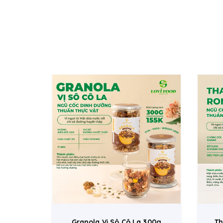
hộng
Granola Vị Sô Cô La 300g
Th