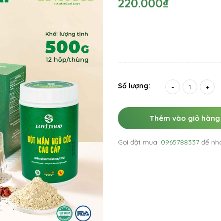
220.000₫
Số lượng:
-
+
Thêm vào giỏ hàng
Gọi đặt mua:
0965788337
để nh