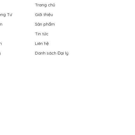
Trang chủ
êng Tư
Giới thiệu
ển
Sản phẩm
Tin tức
n
Liên hệ
g
Danh sách Đại lý