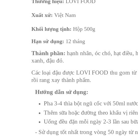
Thương hiệu:
LOVI FOOD
Xuất xứ:
Việt Nam
Khối lượng tịnh:
Hộp 500g
Hạn sử dụng:
12 tháng
Thành phần
:
hạnh nhân, óc chó,
hạt điều,
h
xanh, đậu đỏ
.
Các loại đậu được LOVI FOOD thu gom từ bà
rồi rang xay thành phẩm.
Hướng dẫn sử dụng:
Pha 3-4 thìa bột ngũ cốc với 50ml nướ
Thêm sữa hoặc đường theo khẩu vị riên
Uống đều đặn mỗi ngày 2-3 lần sau bữa
-
Sử dụng tốt nhất trong vòng 50 ngày từ