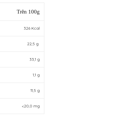
Trên 100g
326 Kcal
22,5 g
33,1 g
1,1 g
11,5 g
<20,0 mg