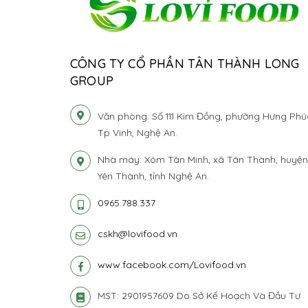
CÔNG TY CỔ PHẦN TÂN THÀNH LONG
GROUP
Văn phòng: Số 111 Kim Đồng, phường Hưng Phú
Tp Vinh, Nghệ An.
Nhà máy: Xóm Tân Minh, xã Tân Thành, huyện
Yên Thành, tỉnh Nghệ An.
0965.788.337
cskh@lovifood.vn
www.facebook.com/Lovifood.vn
MST: 2901957609 Do Sở Kế Hoạch Và Đầu Tư