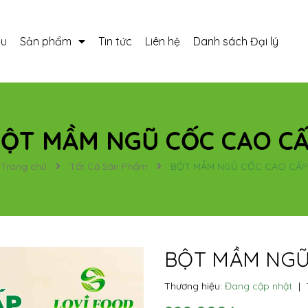
ệu
Sản phẩm
Tin tức
Liên hệ
Danh sách Đại lý
ỘT MẦM NGŨ CỐC CAO C
Trang chủ
Tất Cả Sản Phẩm
BỘT MẦM NGŨ CỐC CAO CẤP
BỘT MẦM NGŨ
Thương hiệu:
Đang cập nhật
|