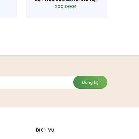
200.000₫
LỢI
Đăng ký
DỊCH VỤ