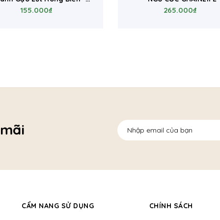
ũ Cốc Dinh Dưỡng Thuần
155.000₫
265.000₫
Thực Vật
 mãi
CẨM NANG SỬ DỤNG
CHÍNH SÁCH